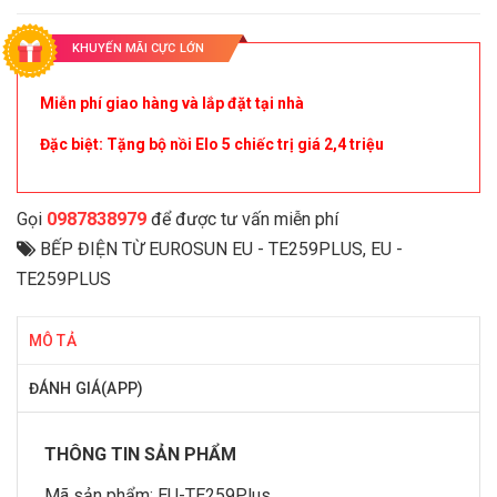
KHUYẾN MÃI CỰC LỚN
Miễn phí giao hàng và lắp đặt tại nhà
Đặc biệt: Tặng bộ nồi Elo 5 chiếc trị giá 2,4 triệu
Gọi
0987838979
để được tư vấn miễn phí
BẾP ĐIỆN TỪ EUROSUN EU - TE259PLUS
,
EU -
TE259PLUS
MÔ TẢ
ĐÁNH GIÁ(APP)
THÔNG TIN SẢN PHẨM
Mã sản phẩm:
EU-TE259Plus