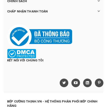
CHÍNH SÁCH
CHẤP NHẬN THANH TOÁN
KẾT NỐI VỚI CHÚNG TÔI
BẾP CƯỜNG THỊNH.VN - HỆ THỐNG PHÂN PHỐI BẾP CHÍNH
HÃNG