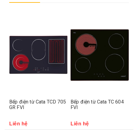
VI
Bếp điện từ Cata TCD 705
Bếp điện từ Cata TC 604
Bế
GR FVI
FVI
Li
Liên hệ
Liên hệ