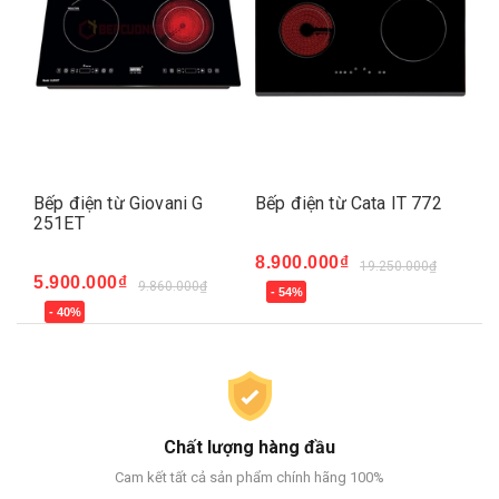
Bếp điện từ Giovani G
Bếp điện từ Cata IT 772
Bế
251ET
MI
8.900.000₫
19.250.000₫
5.900.000₫
6.
9.860.000₫
- 54%
- 40%
-
Chất lượng hàng đầu
Cam kết tất cả sản phẩm chính hãng 100%