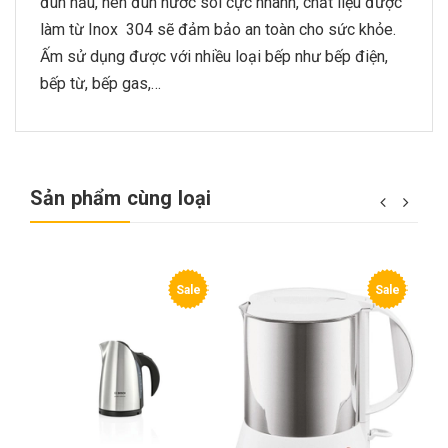
đun nấu, nên đun nước sôi cực nhanh, chất liệu được
làm từ Inox 304 sẽ đảm bảo an toàn cho sức khỏe.
Ấm sử dụng được với nhiều loại bếp như bếp điện,
bếp từ, bếp gas,…
Sản phẩm cùng loại
e
Sale
Sale