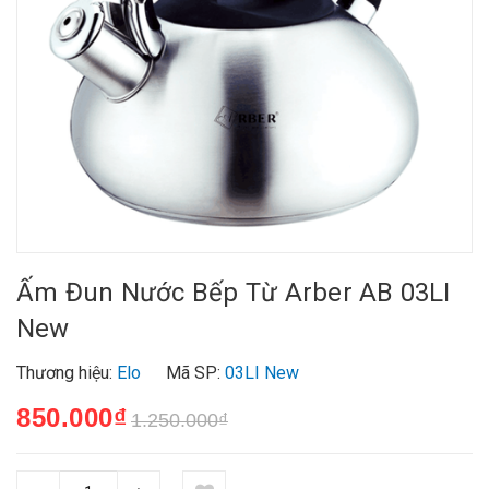
Ấm Đun Nước Bếp Từ Arber AB 03LI
New
Thương hiệu:
Elo
Mã SP:
03LI New
850.000₫
1.250.000₫