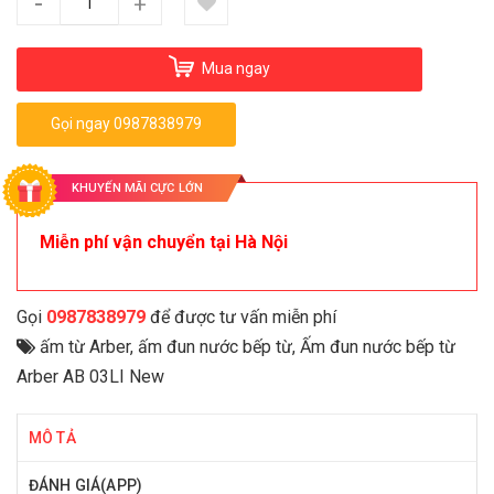
-
+
Mua ngay
Gọi ngay 0987838979
KHUYẾN MÃI CỰC LỚN
Miễn phí vận chuyển tại Hà Nội
Gọi
0987838979
để được tư vấn miễn phí
ấm từ Arber
,
ấm đun nước bếp từ
,
Ấm đun nước bếp từ
Arber AB 03LI New
MÔ TẢ
ĐÁNH GIÁ(APP)