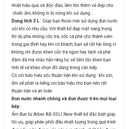
nhiệt hiệu quả và độc đáo, làm tôn thêm vẻ đẹp cho
chiếc ấm, không lo bị nóng khi sử dụng…
Dung tích 3 L
: Giúp bạn thoải mái sử dụng đun nước
sôi khi có nhu cầu. Với thiết kế đẹp mắt sang trọng
thì dù pha những cốc trà, cốc cà phê cho thành viên
trong gia đình hay khi có khách, bạn sẽ rất hài lòng vì
không chỉ được khen cốc trà ngon hay tách cà phê
đậm đà mà chắc hẳn ràng họ sẽ tấm tắc khen bạn
tinh tế và khéo chọn đồ dùng trong căn bếp.
Có còi báo hiệu sôi, thuận tiện khi sử dụng : khi sôi,
ấm sẽ phát ra tiếng còi báo hiệu cho bạn nên rất
thuận tiện và an toàn.
Đun nước nhanh chóng và đun được trên mọi loại
bếp:
Ấm đun từ Arber AB-03LI New thiết kế đặc biệt giúp
tối ưu, giúp phân phối đều nhiệt lượng trong quá trình