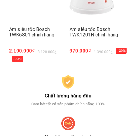
Ấm siêu tốc Bosch
Ấm siêu tốc Bosch
Ấm
ng
TWK6801 chính hãng
TWK1201N chính hãng
TW
2.100.000₫
970.000₫
3.
- 30%
3.120.000₫
1.390.000₫
- 33%
-
Chất lượng hàng đầu
Cam kết tất cả sản phẩm chính hãng 100%